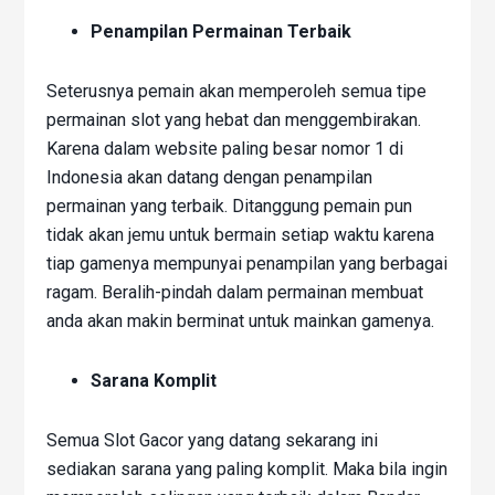
Penampilan Permainan Terbaik
Seterusnya pemain akan memperoleh semua tipe
permainan slot yang hebat dan menggembirakan.
Karena dalam website paling besar nomor 1 di
Indonesia akan datang dengan penampilan
permainan yang terbaik.
Ditanggung pemain pun
tidak akan jemu untuk bermain setiap waktu karena
tiap gamenya mempunyai penampilan yang berbagai
ragam. Beralih-pindah dalam permainan membuat
anda akan makin berminat untuk mainkan gamenya.
Sarana Komplit
Semua Slot Gacor yang datang sekarang ini
sediakan sarana yang paling komplit. Maka bila ingin