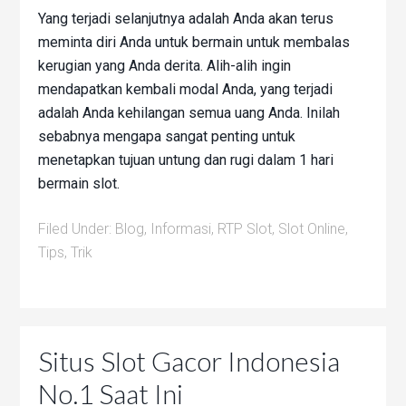
Yang terjadi selanjutnya adalah Anda akan terus
meminta diri Anda untuk bermain untuk membalas
kerugian yang Anda derita.
Alih-alih ingin
mendapatkan kembali modal Anda, yang terjadi
adalah Anda kehilangan semua uang Anda. Inilah
sebabnya mengapa sangat penting untuk
menetapkan tujuan untung dan rugi dalam 1 hari
bermain slot.
Filed Under:
Blog
,
Informasi
,
RTP Slot
,
Slot Online
,
Tips
,
Trik
Situs Slot Gacor Indonesia
No.1 Saat Ini