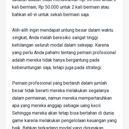
kali bermain, Rp 50.000 untuk 2 kali bermain atau
bahkan all-in untuk sekali bermain saja.
Alih-alih ingin mendapat untung besar dalam waktu
singkat, Anda malah beresiko sangat tinggi
kehilangan seluruh modal dalam sekejap. Karena
yang perlu Anda pahami tentang pemain profesional
adalah mereka tidak hanya bergantung pada
keberuntungan saja, tetapi juga pada strategi.
Pemain profesional yang bertaruh dalam jumlah
besar tidak berarti mereka melakukan segalanya
dalam permainan, namun mereka mempertaruhkan
apa yang mereka anggap sebagai uang kecil.
Sehingga mereka akan tetap bisa bertahan di dunia
game karena melakukan pengelolaan keuangan yang
baik.
Bahkan terkadang modal yang digunakan