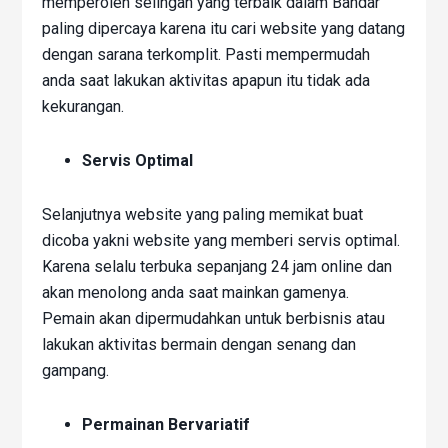
memperoleh selingan yang terbaik dalam Bandar
paling dipercaya karena itu cari website yang datang
dengan sarana terkomplit.
Pasti mempermudah
anda saat lakukan aktivitas apapun itu tidak ada
kekurangan.
Servis Optimal
Selanjutnya website yang paling memikat buat
dicoba yakni website yang memberi servis optimal.
Karena selalu terbuka sepanjang 24 jam online dan
akan menolong anda saat mainkan gamenya.
Pemain akan dipermudahkan untuk berbisnis atau
lakukan aktivitas bermain dengan senang dan
gampang.
Permainan Bervariatif