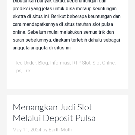
Dibutuhkan banyak tekad, keberuntungan dan
prediksi yang jelas untuk bisa meraup keuntungan
ekstra di situs ini.
Berikut beberapa keuntungan dan
cara mendapatkannya di situs taruhan slot pulsa
online. Sebelum mulai melakukan semua trik dan
saran sebelumnya, direkam terlebih dahulu sebagai
anggota anggota di situs ini.
Filed Under:
Blog
,
Informasi
,
RTP Slot
,
Slot Online
,
Tips
,
Trik
Menangkan Judi Slot
Melalui Deposit Pulsa
May 11, 2024
by
Earth Moth