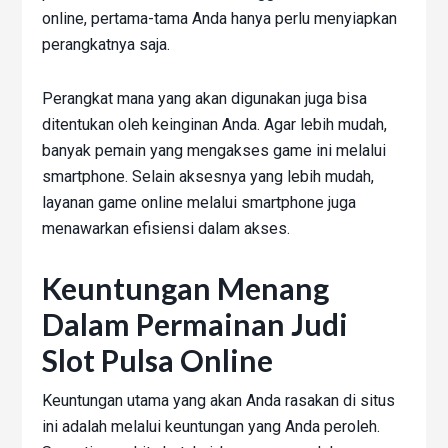
online, pertama-tama Anda hanya perlu menyiapkan
perangkatnya saja.
Perangkat mana yang akan digunakan juga bisa
ditentukan oleh keinginan Anda. Agar lebih mudah,
banyak pemain yang mengakses game ini melalui
smartphone.
Selain aksesnya yang lebih mudah,
layanan game online melalui smartphone juga
menawarkan efisiensi dalam akses.
Keuntungan Menang
Dalam Permainan Judi
Slot Pulsa Online
Keuntungan utama yang akan Anda rasakan di situs
ini adalah melalui keuntungan yang Anda peroleh.