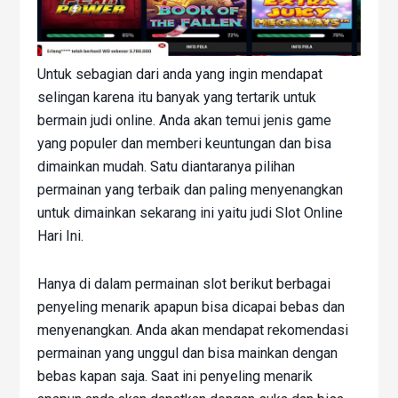
Untuk sebagian dari anda yang ingin mendapat
selingan karena itu banyak yang tertarik untuk
bermain judi online. Anda akan temui jenis game
yang populer dan memberi keuntungan dan bisa
dimainkan mudah.
Satu diantaranya pilihan
permainan yang terbaik dan paling menyenangkan
untuk dimainkan sekarang ini yaitu judi Slot Online
Hari Ini.
Hanya di dalam permainan slot berikut berbagai
penyeling menarik apapun bisa dicapai bebas dan
menyenangkan.
Anda akan mendapat rekomendasi
permainan yang unggul dan bisa mainkan dengan
bebas kapan saja. Saat ini penyeling menarik