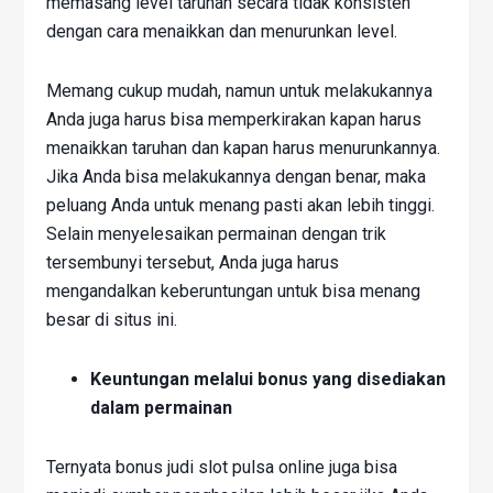
memasang level taruhan secara tidak konsisten
dengan cara menaikkan dan menurunkan level.
Memang cukup mudah, namun untuk melakukannya
Anda juga harus bisa memperkirakan kapan harus
menaikkan taruhan dan kapan harus menurunkannya.
Jika Anda bisa melakukannya dengan benar, maka
peluang Anda untuk menang pasti akan lebih tinggi.
Selain menyelesaikan permainan dengan trik
tersembunyi tersebut, Anda juga harus
mengandalkan keberuntungan untuk bisa menang
besar di situs ini.
Keuntungan melalui bonus yang disediakan
dalam permainan
Ternyata bonus judi slot pulsa online juga bisa