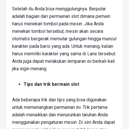
Setelah itu Anda bisa menggulungnya. Berputar
adalah bagian dari permainan slot dimana pemain
harus menekan tombol pada mesin.
Jika Anda
menekan tombol tersebut, mesin akan secara
otomatis bergerak memutar gulungan hingga muncul
karakter pada baris yang ada. Untuk menang, kalian
harus memiliki karakter yang sama di Lane tersebut.
Anda juga dapat melakukan lemparan ini berkali-kali
jika ingin menang.
Tips dan trik bermain slot
Ada beberapa trik dan tips yang bisa digunakan
untuk memenangkan permainan ini. Trik pertama
adalah menaikkan dan menurunkan taruhan Anda
menggunakan pengaturan mesin. Di sini Anda dapat