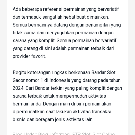
Ada beberapa referensi permainan yang bervariatif
dan termasuk sangatlah hebat buat dimainkan.
Semua bermainnya datang dengan penampilan yang
tidak sama dan menyuguhkan permainan dengan
sarana yang komplit.
Semua permainan bervariatif
yang datang di sini adalah permainan terbaik dari
provider favorit.
Begitu keterangan ringkas berkenaan Bandar Slot
Gacor nomor 1 di Indonesia yang datang pada tahun
2024. Cari Bandar terkini yang paling komplit dengan
sarana terbaik untuk mempermudah aktivitas
bermain anda.
Dengan main di sini pemain akan
dipermudahkan saat lakukan aktivitas transaksi
bisnis dan beragam jenis aktivitas lain.
Filed Under:
Blog
,
Informasi
,
RTP Slot
,
Slot Online
,