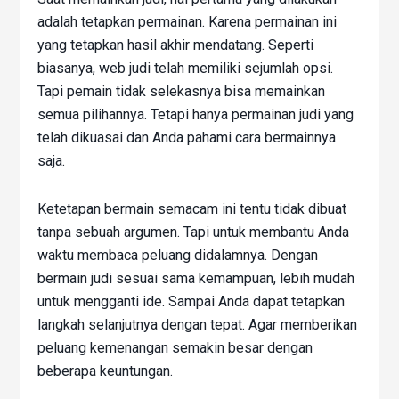
adalah tetapkan permainan. Karena permainan ini
yang tetapkan hasil akhir mendatang. Seperti
biasanya, web judi telah memiliki sejumlah opsi.
Tapi pemain tidak selekasnya bisa memainkan
semua pilihannya. Tetapi hanya permainan judi yang
telah dikuasai dan Anda pahami cara bermainnya
saja.
Ketetapan bermain semacam ini tentu tidak dibuat
tanpa sebuah argumen. Tapi untuk membantu Anda
waktu membaca peluang didalamnya. Dengan
bermain judi sesuai sama kemampuan, lebih mudah
untuk mengganti ide.
Sampai Anda dapat tetapkan
langkah selanjutnya dengan tepat. Agar memberikan
peluang kemenangan semakin besar dengan
beberapa keuntungan.