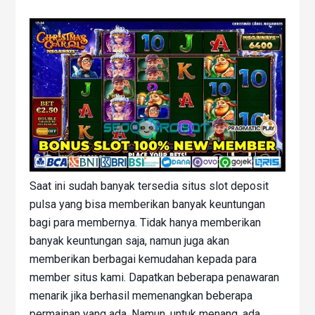
Saat ini sudah banyak tersedia situs slot deposit
pulsa yang bisa memberikan banyak keuntungan
bagi para membernya. Tidak hanya memberikan
banyak keuntungan saja, namun juga akan
memberikan berbagai kemudahan kepada para
member situs kami.
Dapatkan beberapa penawaran
menarik jika berhasil memenangkan beberapa
permainan yang ada. Namun, untuk menang, ada