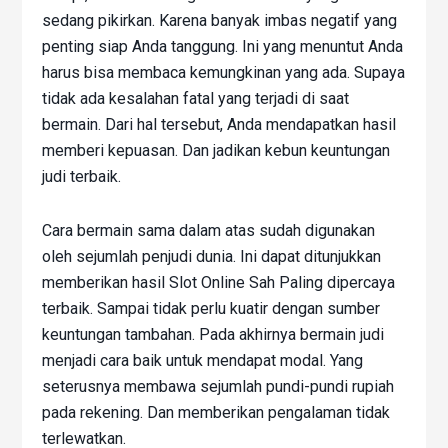
sedang pikirkan. Karena banyak imbas negatif yang
penting siap Anda tanggung. Ini yang menuntut Anda
harus bisa membaca kemungkinan yang ada.
Supaya
tidak ada kesalahan fatal yang terjadi di saat
bermain. Dari hal tersebut, Anda mendapatkan hasil
memberi kepuasan. Dan jadikan kebun keuntungan
judi terbaik.
Cara bermain sama dalam atas sudah digunakan
oleh sejumlah penjudi dunia. Ini dapat ditunjukkan
memberikan hasil Slot Online Sah Paling dipercaya
terbaik. Sampai tidak perlu kuatir dengan sumber
keuntungan tambahan.
Pada akhirnya bermain judi
menjadi cara baik untuk mendapat modal. Yang
seterusnya membawa sejumlah pundi-pundi rupiah
pada rekening. Dan memberikan pengalaman tidak
terlewatkan.