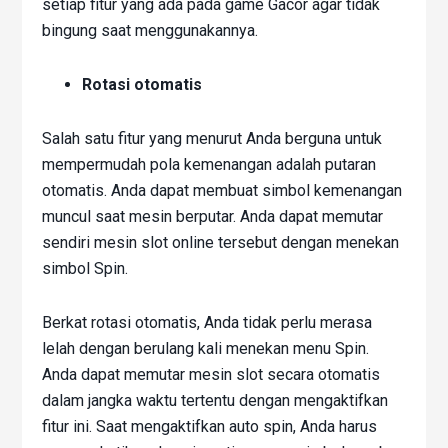
setiap fitur yang ada pada game Gacor agar tidak
bingung saat menggunakannya.
Rotasi otomatis
Salah satu fitur yang menurut Anda berguna untuk
mempermudah pola kemenangan adalah putaran
otomatis. Anda dapat membuat simbol kemenangan
muncul saat mesin berputar.
Anda dapat memutar
sendiri mesin slot online tersebut dengan menekan
simbol Spin.
Berkat rotasi otomatis, Anda tidak perlu merasa
lelah dengan berulang kali menekan menu Spin.
Anda dapat memutar mesin slot secara otomatis
dalam jangka waktu tertentu dengan mengaktifkan
fitur ini. Saat mengaktifkan auto spin, Anda harus