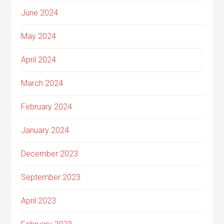
June 2024
May 2024
April 2024
March 2024
February 2024
January 2024
December 2023
September 2023
April 2023