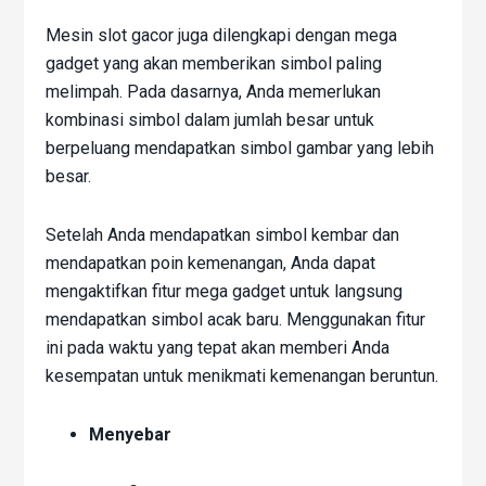
Mesin slot gacor juga dilengkapi dengan mega
gadget yang akan memberikan simbol paling
melimpah. Pada dasarnya, Anda memerlukan
kombinasi simbol dalam jumlah besar untuk
berpeluang mendapatkan simbol gambar yang lebih
besar.
Setelah Anda mendapatkan simbol kembar dan
mendapatkan poin kemenangan, Anda dapat
mengaktifkan fitur mega gadget untuk langsung
mendapatkan simbol acak baru. Menggunakan fitur
ini pada waktu yang tepat akan memberi Anda
kesempatan untuk menikmati kemenangan beruntun.
Menyebar