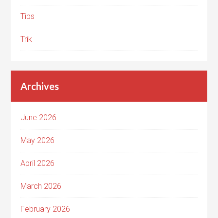
Tips
Trik
Archives
June 2026
May 2026
April 2026
March 2026
February 2026