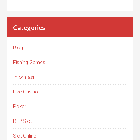
Categories
Blog
Fishing Games
Informasi
Live Casino
Poker
RTP Slot
Slot Online