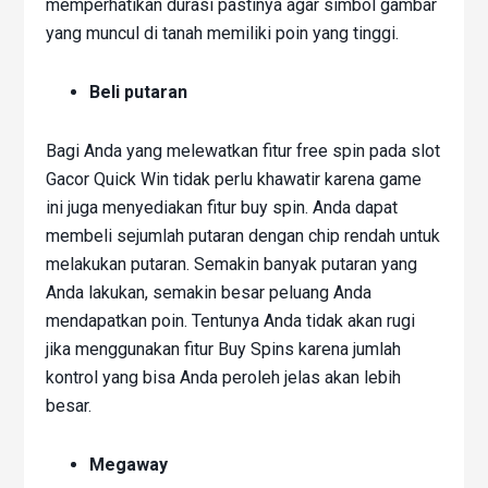
memperhatikan durasi pastinya agar simbol gambar
yang muncul di tanah memiliki poin yang tinggi.
Beli putaran
Bagi Anda yang melewatkan fitur free spin pada slot
Gacor Quick Win tidak perlu khawatir karena game
ini juga menyediakan fitur buy spin. Anda dapat
membeli sejumlah putaran dengan chip rendah untuk
melakukan putaran.
Semakin banyak putaran yang
Anda lakukan, semakin besar peluang Anda
mendapatkan poin. Tentunya Anda tidak akan rugi
jika menggunakan fitur Buy Spins karena jumlah
kontrol yang bisa Anda peroleh jelas akan lebih
besar.
Megaway