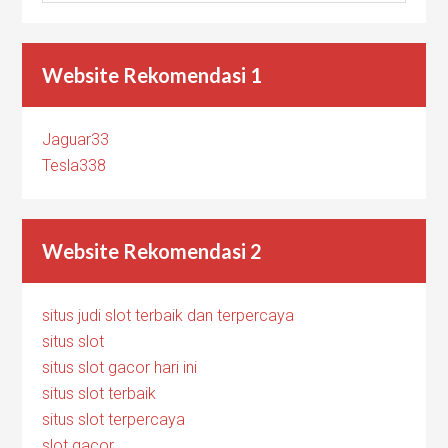
Website Rekomendasi 1
Jaguar33
Tesla338
Website Rekomendasi 2
situs judi slot terbaik dan terpercaya
situs slot
situs slot gacor hari ini
situs slot terbaik
situs slot terpercaya
slot gacor