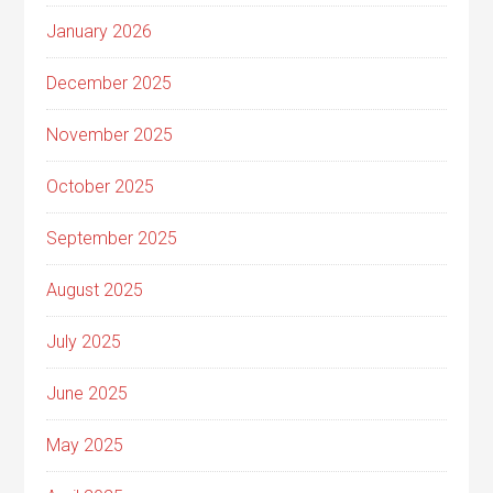
January 2026
December 2025
November 2025
October 2025
September 2025
August 2025
July 2025
June 2025
May 2025