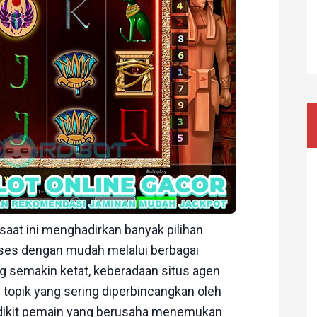
saat ini menghadirkan banyak pilihan
kses dengan mudah melalui berbagai
ng semakin ketat, keberadaan situs agen
u topik yang sering diperbincangkan oleh
edikit pemain yang berusaha menemukan