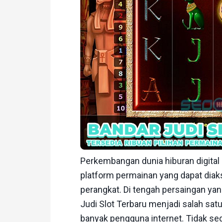
Perkembangan dunia hiburan digital 
platform permainan yang dapat dia
perangkat. Di tengah persaingan ya
Judi Slot Terbaru menjadi salah sat
banyak pengguna internet. Tidak s