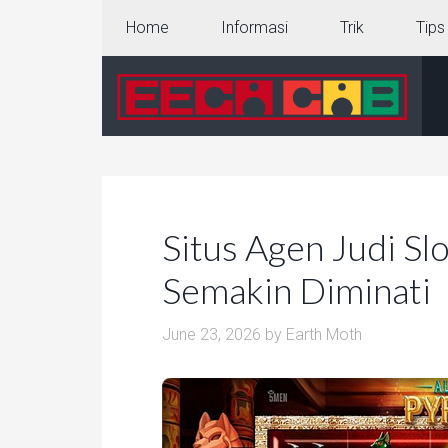
Home
Informasi
Trik
Tips
Situs Agen Judi Sl
Semakin Diminati
June 23, 2026
by
Earth Moth