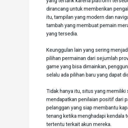
yang tertarik karena platform terse
dirancang untuk memberikan pengala
itu, tampilan yang modern dan navig
tambah yang membuat pemain meras
yang tersedia.
Keunggulan lain yang sering menjadi
pilihan permainan dari sejumlah pro
game yang bisa dimainkan, penggun
selalu ada pilihan baru yang dapat 
Tidak hanya itu, situs yang memiliki
mendapatkan penilaian positif dari 
pelanggan yang siap membantu kap
tenang ketika menghadapi kendala 
tertentu terkait akun mereka.