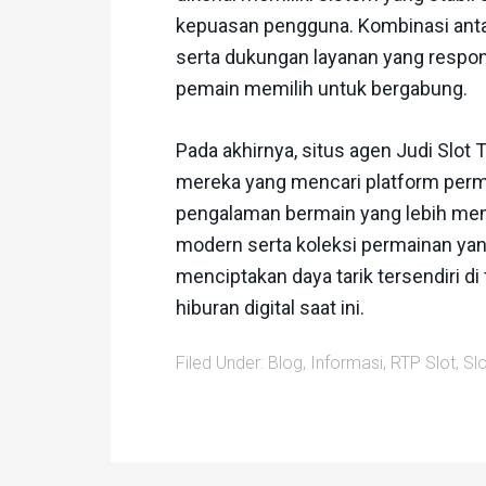
kepuasan pengguna. Kombinasi anta
serta dukungan layanan yang respo
pemain memilih untuk bergabung.
Pada akhirnya, situs agen Judi Slot 
mereka yang mencari platform perma
pengalaman bermain yang lebih me
modern serta koleksi permainan yang
menciptakan daya tarik tersendiri 
hiburan digital saat ini.
Filed Under:
Blog
,
Informasi
,
RTP Slot
,
Slo