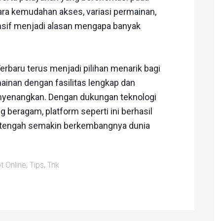
ra kemudahan akses, variasi permainan,
nsif menjadi alasan mengapa banyak
Terbaru terus menjadi pilihan menarik bagi
inan dengan fasilitas lengkap dan
nyenangkan. Dengan dukungan teknologi
 beragam, platform seperti ini berhasil
di tengah semakin berkembangnya dunia
t Online
,
Tips
,
Trik