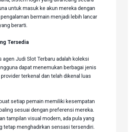
na untuk masuk ke akun mereka dengan
 pengalaman bermain menjadi lebih lancar
ang berarti.
ng Tersedia
us agen Judi Slot Terbaru adalah koleksi
engguna dapat menemukan berbagai jenis
provider terkenal dan telah dikenal luas
buat setiap pemain memiliki kesempatan
ling sesuai dengan preferensi mereka.
n tampilan visual modern, ada pula yang
ng tetap menghadirkan sensasi tersendiri.