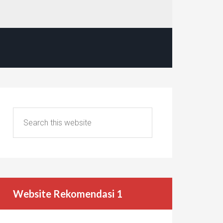
Website Rekomendasi 1