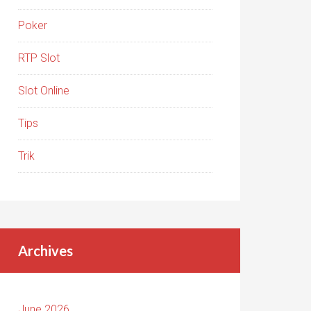
Poker
RTP Slot
Slot Online
Tips
Trik
Archives
June 2026