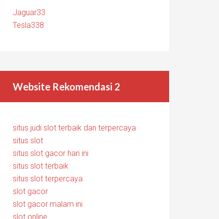
Jaguar33
Tesla338
Website Rekomendasi 2
situs judi slot terbaik dan terpercaya
situs slot
situs slot gacor hari ini
situs slot terbaik
situs slot terpercaya
slot gacor
slot gacor malam ini
slot online