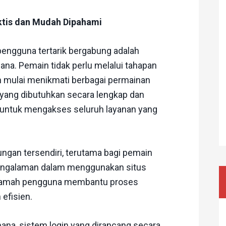
ktis dan Mudah Dipahami
engguna tertarik bergabung adalah
hana. Pemain tidak perlu melalui tahapan
 mulai menikmati berbagai permainan
 yang dibutuhkan secara lengkap dan
n untuk mengakses seluruh layanan yang
ngan tersendiri, terutama bagi pemain
pengalaman dalam menggunakan situs
 ramah pengguna membantu proses
 efisien.
hana, sistem login yang dirancang secara