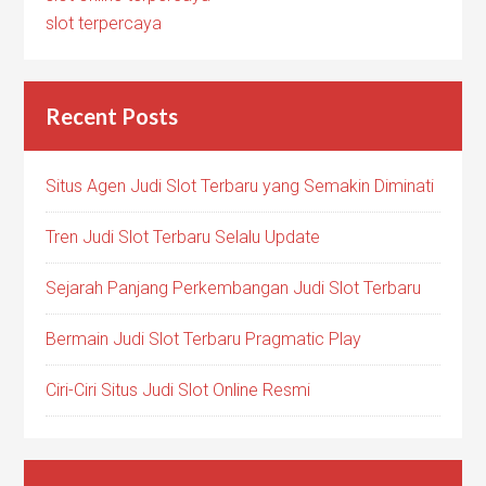
slot terpercaya
Recent Posts
Situs Agen Judi Slot Terbaru yang Semakin Diminati
Tren Judi Slot Terbaru Selalu Update
Sejarah Panjang Perkembangan Judi Slot Terbaru
Bermain Judi Slot Terbaru Pragmatic Play
Ciri-Ciri Situs Judi Slot Online Resmi