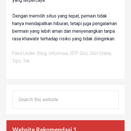
yang terpercaya.
Dengan memilih situs yang tepat, pemain tidak
hanya mendapatkan hiburan, tetapi juga pengalaman
bermain yang lebih aman dan menyenangkan tanpa
rasa khawatir terhadap risiko yang tidak diinginkan.
Filed Under:
Blog
,
Informasi
,
RTP Slot
,
Slot Online
,
Tips
,
Trik
Website Rekomendasi 1