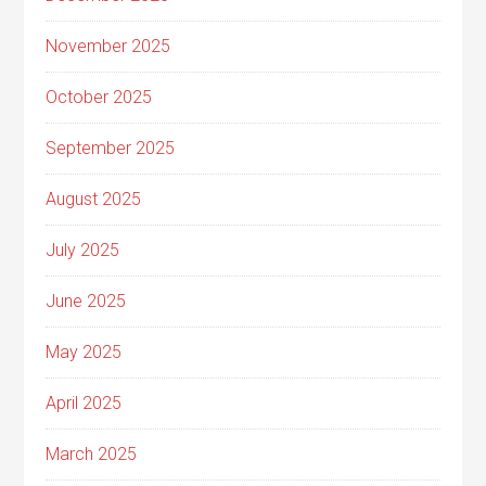
November 2025
October 2025
September 2025
August 2025
July 2025
June 2025
May 2025
April 2025
March 2025