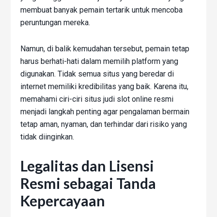
membuat banyak pemain tertarik untuk mencoba
peruntungan mereka.
Namun, di balik kemudahan tersebut, pemain tetap
harus berhati-hati dalam memilih platform yang
digunakan. Tidak semua situs yang beredar di
internet memiliki kredibilitas yang baik. Karena itu,
memahami ciri-ciri situs judi slot online resmi
menjadi langkah penting agar pengalaman bermain
tetap aman, nyaman, dan terhindar dari risiko yang
tidak diinginkan.
Legalitas dan Lisensi
Resmi sebagai Tanda
Kepercayaan