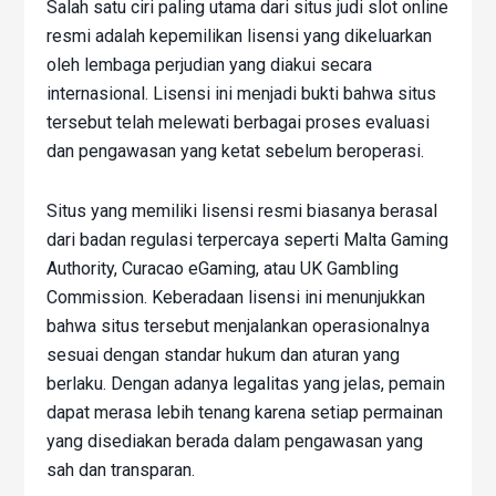
Salah satu ciri paling utama dari situs judi slot online
resmi adalah kepemilikan lisensi yang dikeluarkan
oleh lembaga perjudian yang diakui secara
internasional. Lisensi ini menjadi bukti bahwa situs
tersebut telah melewati berbagai proses evaluasi
dan pengawasan yang ketat sebelum beroperasi.
Situs yang memiliki lisensi resmi biasanya berasal
dari badan regulasi terpercaya seperti Malta Gaming
Authority, Curacao eGaming, atau UK Gambling
Commission. Keberadaan lisensi ini menunjukkan
bahwa situs tersebut menjalankan operasionalnya
sesuai dengan standar hukum dan aturan yang
berlaku.
Dengan adanya legalitas yang jelas, pemain
dapat merasa lebih tenang karena setiap permainan
yang disediakan berada dalam pengawasan yang
sah dan transparan.