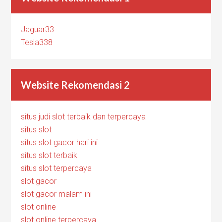
Jaguar33
Tesla338
Website Rekomendasi 2
situs judi slot terbaik dan terpercaya
situs slot
situs slot gacor hari ini
situs slot terbaik
situs slot terpercaya
slot gacor
slot gacor malam ini
slot online
slot online terpercaya