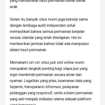
yang memastikan hasil permainan benar-benar
acak.
Selain itu, banyak situs resmi juga bekerja sama
dengan lembaga audit independen untuk
memastikan bahwa semua permainan berjalan
sesuai standar yang telah ditetapkan. Hal ini
memberikan jaminan bahwa tidak ada manipulasi
dalam hasil permainan.
Memahami ciri-ciri situs judi slot online resmi
merupakan langkah penting bagi siapa pun yang
ingin menikmati permainan secara aman dan
nyaman. Legalitas yang jelas, keamanan data yang
terjamin, transparansi informasi, pelayanan
pelanggan yang responsif, serta sistem permainan
yang adil menjadi indikator utama sebuah platform