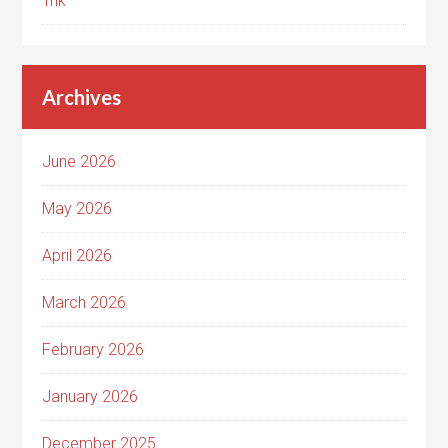
Trik
Archives
June 2026
May 2026
April 2026
March 2026
February 2026
January 2026
December 2025