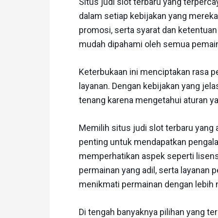
Situs judi slot terbaru yang terper
dalam setiap kebijakan yang mereka
promosi, serta syarat dan ketentuan
mudah dipahami oleh semua pemai
Keterbukaan ini menciptakan rasa p
layanan. Dengan kebijakan yang jela
tenang karena mengetahui aturan ya
Memilih situs judi slot terbaru ya
penting untuk mendapatkan pengal
memperhatikan aspek seperti lisens
permainan yang adil, serta layanan 
menikmati permainan dengan lebih
Di tengah banyaknya pilihan yang ter