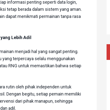
ap informasi penting seperti data login,
nsaksi tetap berada dalam sistem yang aman.
ain dapat menikmati permainan tanpa rasa
yang Lebih Adil
ermainan menjadi hal yang sangat penting.
baru yang terpercaya selalu menggunakan
atau RNG untuk memastikan bahwa setiap
ara rutin oleh pihak independen untuk
il. Dengan begitu, setiap pemain memiliki
ervensi dari pihak manapun, sehingga
dan adil.