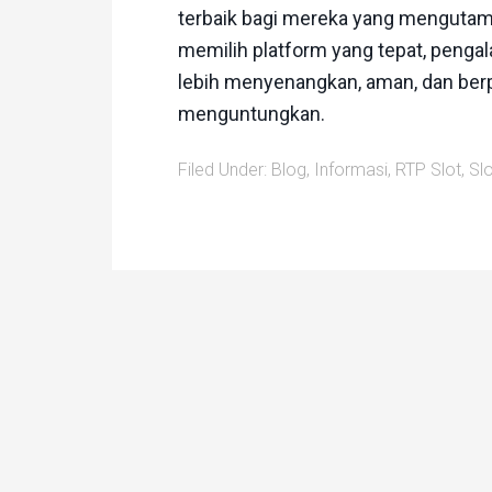
terbaik bagi mereka yang menguta
memilih platform yang tepat, penga
lebih menyenangkan, aman, dan ber
menguntungkan.
Filed Under:
Blog
,
Informasi
,
RTP Slot
,
Slo