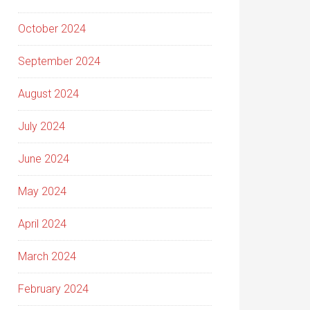
October 2024
September 2024
August 2024
July 2024
June 2024
May 2024
April 2024
March 2024
February 2024