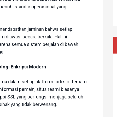
menuhi standar operasional yang
 mendapatkan jaminan bahwa setiap
orm diawasi secara berkala. Hal ini
rena semua sistem berjalan di bawah
al.
logi Enkripsi Modern
ma dalam setiap platform judi slot terbaru
informasi pemain, situs resmi biasanya
psi SSL yang berfungsi menjaga seluruh
 pihak yang tidak berwenang.