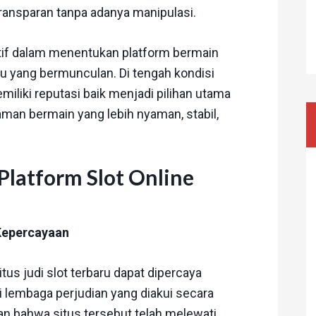
transparan tanpa adanya manipulasi.
ktif dalam menentukan platform bermain
u yang bermunculan. Di tengah kondisi
miliki reputasi baik menjadi pilihan utama
n bermain yang lebih nyaman, stabil,
Platform Slot Online
 Kepercayaan
tus judi slot terbaru dapat dipercaya
ri lembaga perjudian yang diakui secara
kan bahwa situs tersebut telah melewati