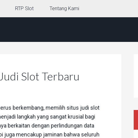
RTP Slot
Tentang Kami
udi Slot Terbaru
terus berkembang, memilih situs judi slot
njadi langkah yang sangat krusial bagi
ya berkaitan dengan perlindungan data
tapi juga mencakup jaminan bahwa seluruh