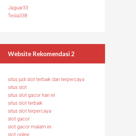
Jaguar33
Tesla338
Website Rekomendasi 2
situs judi slot terbaik dan terpercaya
situs slot
situs slot gacor hari ini
situs slot terbaik
situs slot terpercaya
slot gacor
slot gacor malam ini
slot online