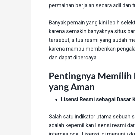
permainan berjalan secara adil dan 
Banyak pemain yang kini lebih sele
karena semakin banyaknya situs bar
tersebut, situs resmi yang sudah me
karena mampu memberikan pengalama
dan dapat dipercaya.
Pentingnya Memilih 
yang Aman
Lisensi Resmi sebagai Dasar
Salah satu indikator utama sebuah si
adalah kepemilikan lisensi resmi da
internasional. Lisensi ini menunjuk