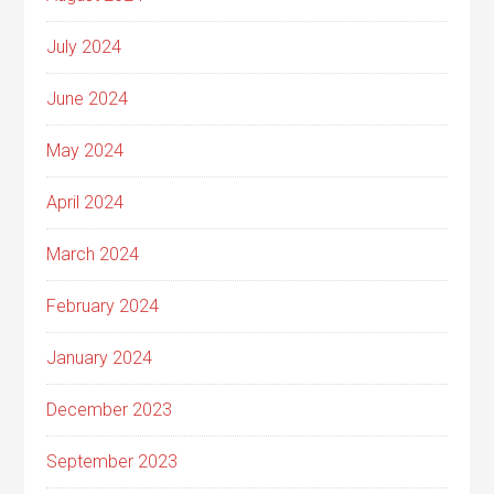
July 2024
June 2024
May 2024
April 2024
March 2024
February 2024
January 2024
December 2023
September 2023