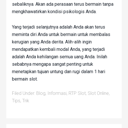
sebaliknya. Akan ada perasaan terus bermain tanpa
mengkhawatirkan kondisi psikologis Anda.
Yang terjadi selanjutnya adalah Anda akan terus
meminta diri Anda untuk bermain untuk membalas
kerugian yang Anda derita.
Alih-alih ingin
mendapatkan kembali modal Anda, yang terjadi
adalah Anda kehilangan semua uang Anda. Inilah
sebabnya mengapa sangat penting untuk
menetapkan tujuan untung dan rugi dalam 1 hari
bermain slot.
Filed Under:
Blog
,
Informasi
,
RTP Slot
,
Slot Online
,
Tips
,
Trik