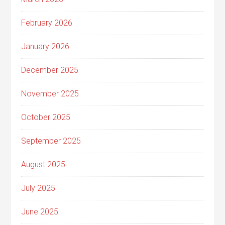
February 2026
January 2026
December 2025
November 2025
October 2025
September 2025
August 2025
July 2025
June 2025