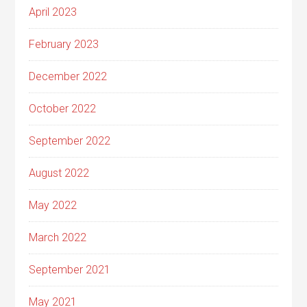
April 2023
February 2023
December 2022
October 2022
September 2022
August 2022
May 2022
March 2022
September 2021
May 2021