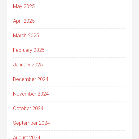
May 2025
April 2025
March 2025
February 2025
January 2025
December 2024
November 2024
October 2024
September 2024
August 2024