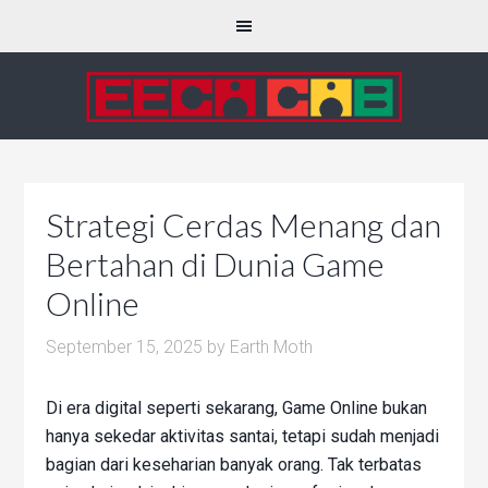
Strategi Cerdas Menang dan
Bertahan di Dunia Game
Online
September 15, 2025
by
Earth Moth
Di era digital seperti sekarang, Game Online bukan
hanya sekedar aktivitas santai, tetapi sudah menjadi
bagian dari keseharian banyak orang. Tak terbatas