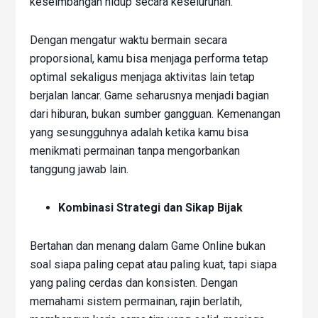
keseimbangan hidup secara keseluruhan.
Dengan mengatur waktu bermain secara
proporsional, kamu bisa menjaga performa tetap
optimal sekaligus menjaga aktivitas lain tetap
berjalan lancar. Game seharusnya menjadi bagian
dari hiburan, bukan sumber gangguan. Kemenangan
yang sesungguhnya adalah ketika kamu bisa
menikmati permainan tanpa mengorbankan
tanggung jawab lain.
Kombinasi Strategi dan Sikap Bijak
Bertahan dan menang dalam Game Online bukan
soal siapa paling cepat atau paling kuat, tapi siapa
yang paling cerdas dan konsisten. Dengan
memahami sistem permainan, rajin berlatih,