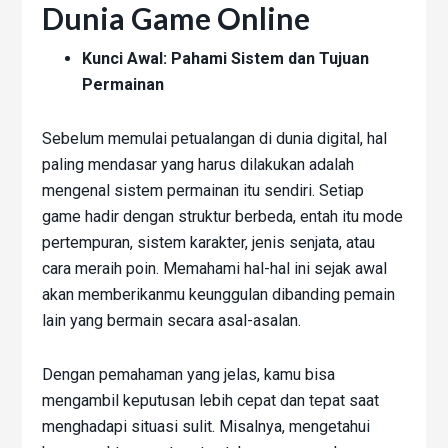
Dunia Game Online
Kunci Awal: Pahami Sistem dan Tujuan
Permainan
Sebelum memulai petualangan di dunia digital, hal
paling mendasar yang harus dilakukan adalah
mengenal sistem permainan itu sendiri. Setiap
game hadir dengan struktur berbeda, entah itu mode
pertempuran, sistem karakter, jenis senjata, atau
cara meraih poin. Memahami hal-hal ini sejak awal
akan memberikanmu keunggulan dibanding pemain
lain yang bermain secara asal-asalan.
Dengan pemahaman yang jelas, kamu bisa
mengambil keputusan lebih cepat dan tepat saat
menghadapi situasi sulit. Misalnya, mengetahui