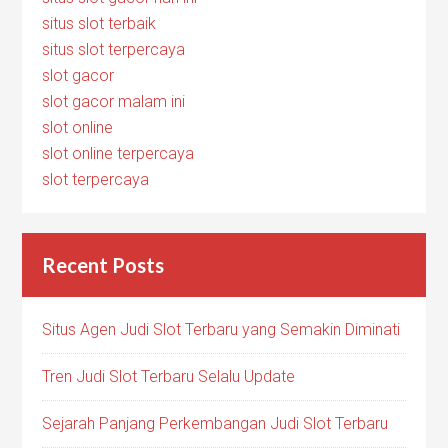
situs slot terbaik
situs slot terpercaya
slot gacor
slot gacor malam ini
slot online
slot online terpercaya
slot terpercaya
Recent Posts
Situs Agen Judi Slot Terbaru yang Semakin Diminati
Tren Judi Slot Terbaru Selalu Update
Sejarah Panjang Perkembangan Judi Slot Terbaru