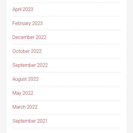
April 2023
February 2023
December 2022
October 2022
September 2022
August 2022
May 2022
March 2022
September 2021