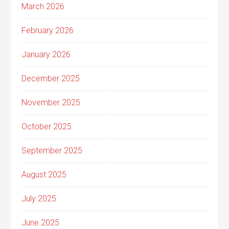
March 2026
February 2026
January 2026
December 2025
November 2025
October 2025
September 2025
August 2025
July 2025
June 2025