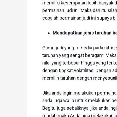
memiliki kesempatan lebih banyak
permainan judi ini. Maka dari itu si
cobalah permainan judi ini supaya 
Mendapatkan jenis taruhan 
Game judi yang tersedia pada situs 
taruhan yang sangat beragam. Maksu
nilai yang terbesar hingga yang ter
dengan tingkat volatilitas. Dengan ada
memilih taruhan dengan menyesuai
Jika anda ingin melakukan permainan 
anda juga wajib untuk melakukan pem
Begitu juga sebaliknya, jika anda in
rendah maka Anda bisa melakukan p