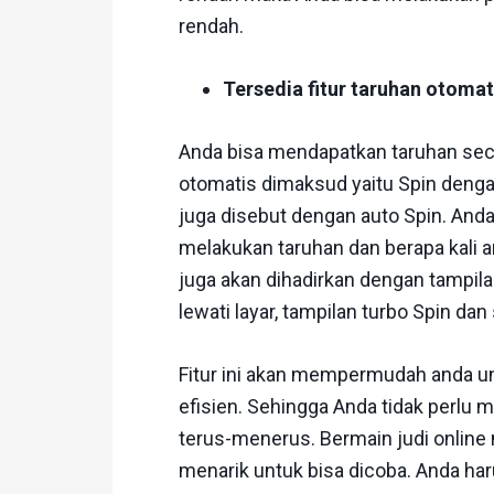
rendah.
Tersedia fitur taruhan otomat
Anda bisa mendapatkan taruhan seca
otomatis dimaksud yaitu Spin denga
juga disebut dengan auto Spin. And
melakukan taruhan dan berapa kali a
juga akan dihadirkan dengan tampila
lewati layar, tampilan turbo Spin dan
Fitur ini akan mempermudah anda unt
efisien. Sehingga Anda tidak perlu 
terus-menerus. Bermain judi online
menarik untuk bisa dicoba. Anda ha