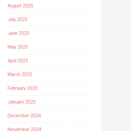
August 2025
July 2025
June 2025
May 2025
April 2025
March 2025
February 2025
January 2025
December 2024
November 2024