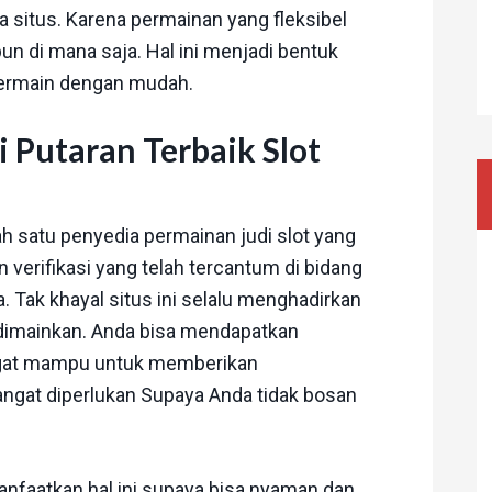
a situs. Karena permainan yang fleksibel
n di mana saja. Hal ini menjadi bentuk
 bermain dengan mudah.
 Putaran Terbaik Slot
ah satu penyedia permainan judi slot yang
verifikasi yang telah tercantum di bidang
. Tak khayal situs ini selalu menghadirkan
a dimainkan. Anda bisa mendapatkan
angat mampu untuk memberikan
angat diperlukan Supaya Anda tidak bosan
anfaatkan hal ini supaya bisa nyaman dan