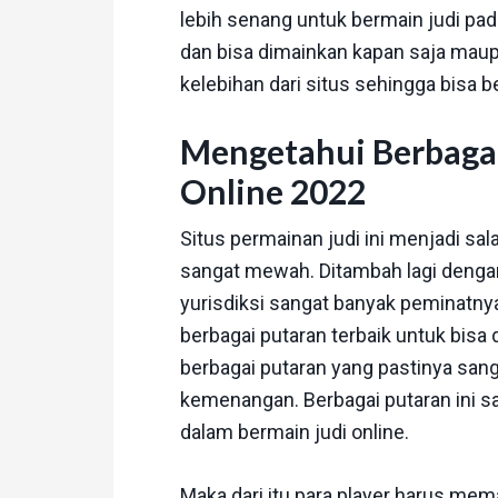
lebih senang untuk bermain judi pad
dan bisa dimainkan kapan saja maupu
kelebihan dari situs sehingga bisa
Mengetahui Berbagai
Online 2022
Situs permainan judi ini menjadi sal
sangat mewah. Ditambah lagi dengan 
yurisdiksi sangat banyak peminatnya
berbagai putaran terbaik untuk bis
berbagai putaran yang pastinya s
kemenangan. Berbagai putaran ini s
dalam bermain judi online.
Maka dari itu para player harus mem