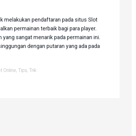
tuk melakukan pendaftaran pada situs Slot
kan permainan terbaik bagi para player.
 yang sangat menarik pada permainan ini.
rsinggungan dengan putaran yang ada pada
t Online
,
Tips
,
Trik