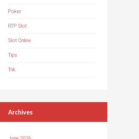
Poker
RTP Slot
Slot Online
Tips
Trik
Archives
June 2026