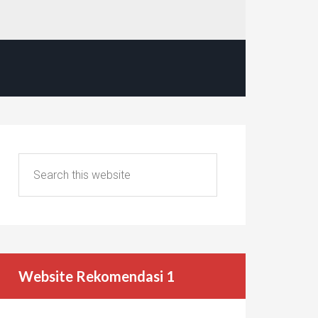
Website Rekomendasi 1