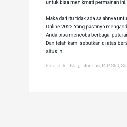
untuk bisa menikmati permainan ini.
Maka dari itu tidak ada salahnya un
Online 2022 Yang pastinya mengandal
Anda bisa mencoba berbagai putaran
Dan telah kami sebutkan di atas be
situs ini.
Filed Under:
Blog
,
Informasi
,
RTP Slot
,
Slo