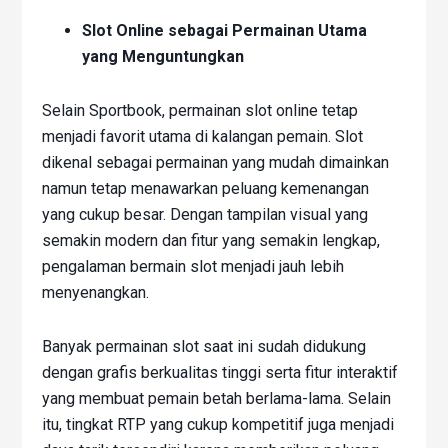
Slot Online sebagai Permainan Utama
yang Menguntungkan
Selain Sportbook, permainan slot online tetap
menjadi favorit utama di kalangan pemain. Slot
dikenal sebagai permainan yang mudah dimainkan
namun tetap menawarkan peluang kemenangan
yang cukup besar. Dengan tampilan visual yang
semakin modern dan fitur yang semakin lengkap,
pengalaman bermain slot menjadi jauh lebih
menyenangkan.
Banyak permainan slot saat ini sudah didukung
dengan grafis berkualitas tinggi serta fitur interaktif
yang membuat pemain betah berlama-lama. Selain
itu, tingkat RTP yang cukup kompetitif juga menjadi