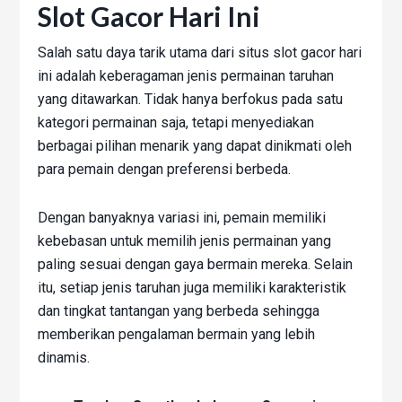
Slot Gacor Hari Ini
Salah satu daya tarik utama dari situs slot gacor hari
ini adalah keberagaman jenis permainan taruhan
yang ditawarkan. Tidak hanya berfokus pada satu
kategori permainan saja, tetapi menyediakan
berbagai pilihan menarik yang dapat dinikmati oleh
para pemain dengan preferensi berbeda.
Dengan banyaknya variasi ini, pemain memiliki
kebebasan untuk memilih jenis permainan yang
paling sesuai dengan gaya bermain mereka. Selain
itu, setiap jenis taruhan juga memiliki karakteristik
dan tingkat tantangan yang berbeda sehingga
memberikan pengalaman bermain yang lebih
dinamis.