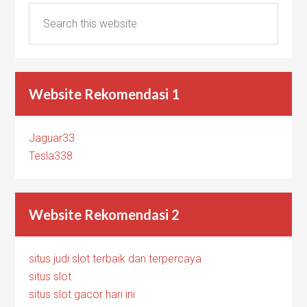
Website Rekomendasi 1
Jaguar33
Tesla338
Website Rekomendasi 2
situs judi slot terbaik dan terpercaya
situs slot
situs slot gacor hari ini