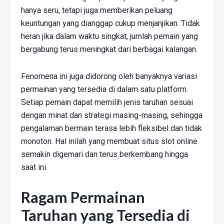
hanya seru, tetapi juga memberikan peluang
keuntungan yang dianggap cukup menjanjikan. Tidak
heran jika dalam waktu singkat, jumlah pemain yang
bergabung terus meningkat dari berbagai kalangan.
Fenomena ini juga didorong oleh banyaknya variasi
permainan yang tersedia di dalam satu platform.
Setiap pemain dapat memilih jenis taruhan sesuai
dengan minat dan strategi masing-masing, sehingga
pengalaman bermain terasa lebih fleksibel dan tidak
monoton. Hal inilah yang membuat situs slot online
semakin digemari dan terus berkembang hingga
saat ini.
Ragam Permainan
Taruhan yang Tersedia di