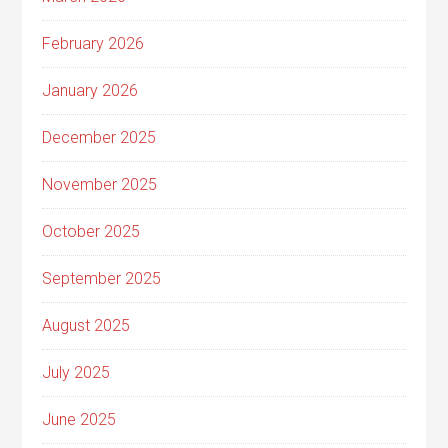
February 2026
January 2026
December 2025
November 2025
October 2025
September 2025
August 2025
July 2025
June 2025