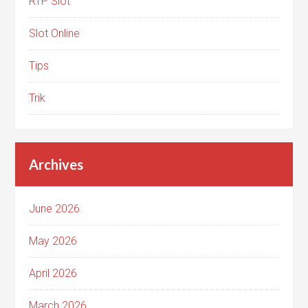
RTP Slot
Slot Online
Tips
Trik
Archives
June 2026
May 2026
April 2026
March 2026