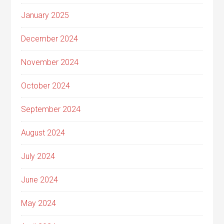
January 2025
December 2024
November 2024
October 2024
September 2024
August 2024
July 2024
June 2024
May 2024