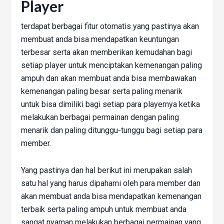
Player
terdapat berbagai fitur otomatis yang pastinya akan
membuat anda bisa mendapatkan keuntungan
terbesar serta akan memberikan kemudahan bagi
setiap player untuk menciptakan kemenangan paling
ampuh dan akan membuat anda bisa membawakan
kemenangan paling besar serta paling menarik
untuk bisa dimiliki bagi setiap para playernya ketika
melakukan berbagai permainan dengan paling
menarik dan paling ditunggu-tunggu bagi setiap para
member.
Yang pastinya dan hal berikut ini merupakan salah
satu hal yang harus dipahami oleh para member dan
akan membuat anda bisa mendapatkan kemenangan
terbaik serta paling ampuh untuk membuat anda
sangat nyaman melakukan berbagai permainan yang