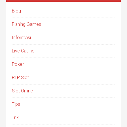
Blog
Fishing Games
Informasi
Live Casino
Poker
RTP Slot
Slot Online
Tips
Trik