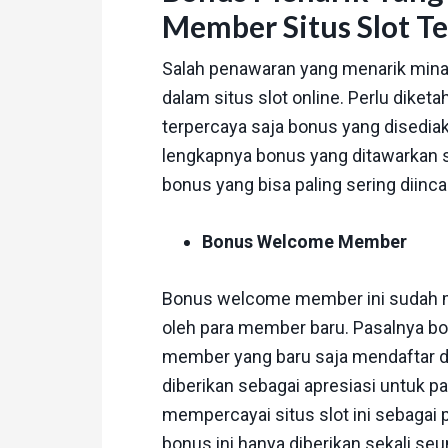
Member Situs Slot T
Salah penawaran yang menarik min
dalam situs slot online. Perlu diket
terpercaya saja bonus yang disedia
lengkapnya bonus yang ditawarkan s
bonus yang bisa paling sering diinc
Bonus Welcome Member
Bonus welcome member ini sudah m
oleh para member baru. Pasalnya b
member yang baru saja mendaftar di 
diberikan sebagai apresiasi untuk 
mempercayai situs slot ini sebagai 
bonus ini hanya diberikan sekali se