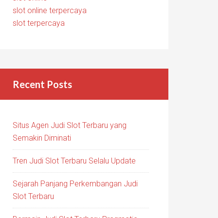
slot online terpercaya
slot terpercaya
Recent Posts
Situs Agen Judi Slot Terbaru yang
Semakin Diminati
Tren Judi Slot Terbaru Selalu Update
Sejarah Panjang Perkembangan Judi
Slot Terbaru