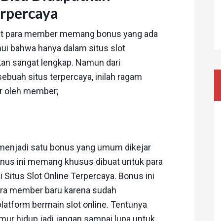
erpercaya
at para member memang bonus yang ada
ahui bahwa hanya dalam situs slot
kan sangat lengkap. Namun dari
ebuah situs terpercaya, inilah ragam
ar oleh member;
enjadi satu bonus yang umum dikejar
onus ini memang khusus dibuat untuk para
Situs Slot Online Terpercaya. Bonus ini
para member baru karena sudah
platform bermain slot online. Tentunya
umur hidup jadi jangan sampai lupa untuk