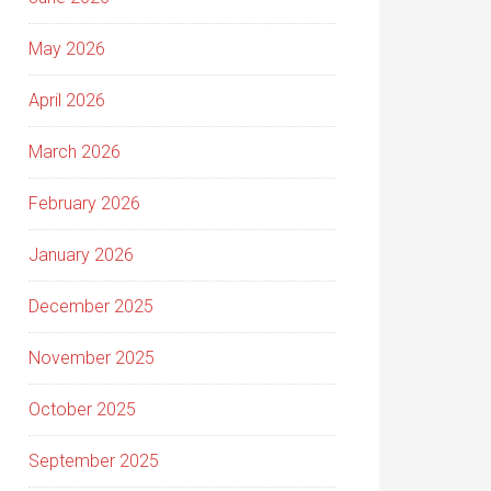
May 2026
April 2026
March 2026
February 2026
January 2026
December 2025
November 2025
October 2025
September 2025