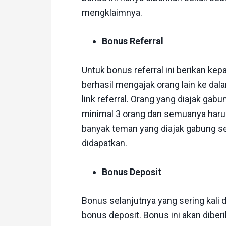
mengklaimnya.
Bonus Referral
Untuk bonus referral ini berikan k
berhasil mengajak orang lain ke dal
link referral. Orang yang diajak gabu
minimal 3 orang dan semuanya harus
banyak teman yang diajak gabung s
didapatkan.
Bonus Deposit
Bonus selanjutnya yang sering kali d
bonus deposit. Bonus ini akan dibe