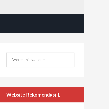
Website Rekomendasi 1