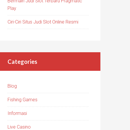
Bermain Judi Slot Terbaru Pragmatic
Play
Ciri-Ciri Situs Judi Slot Online Resmi
Categories
Blog
Fishing Games
Informasi
Live Casino