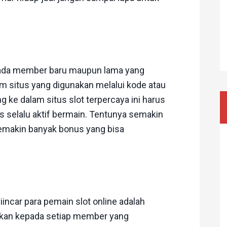
epada member baru maupun lama yang
am situs yang digunakan melalui kode atau
ng ke dalam situs slot terpercaya ini harus
 selalu aktif bermain. Tentunya semakin
emakin banyak bonus yang bisa
iincar para pemain slot online adalah
rikan kepada setiap member yang