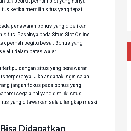
n tak sedikit pemain slot yang hanya
tus ketika memilih situs yang tepat.
 pada penawaran bonus yang diberikan
h situs. Pasalnya pada Situs Slot Online
tak pernah begitu besar.
Bonus yang
elalu dalam batas wajar.
 tertipu dengan situs yang penawaran
tus terpercaya.
Jika anda tak ingin salah
arang jangan fokus pada bonus yang
hami segala hal yang dimiliki situs.
onus yang ditawarkan selalu lengkap meski
Bisa Didapatkan